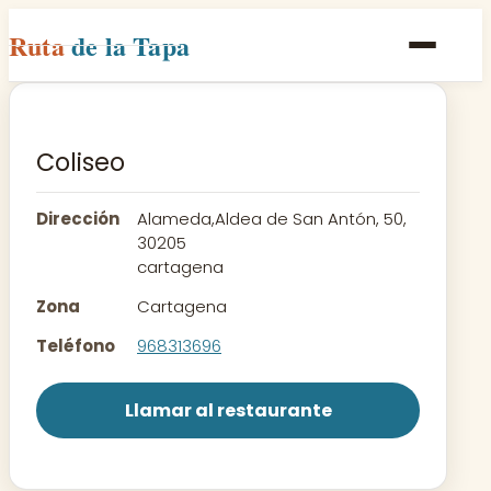
Ruta
de la Tapa
Inicio
Poblaciones
Coliseo
Rutas
Dirección
Alameda,Aldea de San Antón, 50,
Recetas
30205
cartagena
Contacto
Zona
Cartagena
Teléfono
968313696
Llamar al restaurante