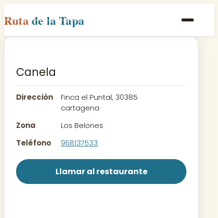
Ruta
de la Tapa
Inicio
Poblaciones
Canela
Rutas
Dirección
Finca el Puntal, 30385
Recetas
cartagena
Zona
Los Belones
Contacto
Teléfono
968137533
Llamar al restaurante