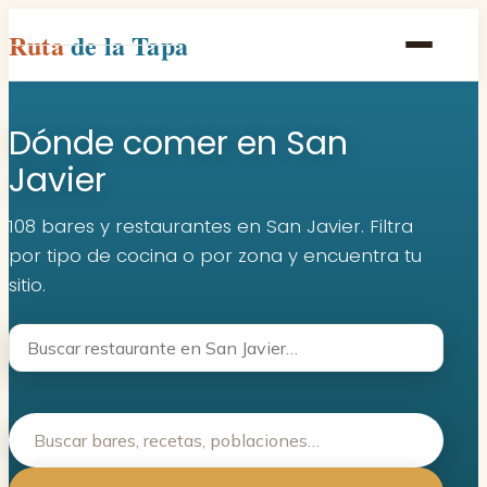
Ruta
de la Tapa
Inicio
Dónde comer en San
Poblaciones
Javier
Rutas
108 bares y restaurantes en San Javier. Filtra
Recetas
por tipo de cocina o por zona y encuentra tu
sitio.
Contacto