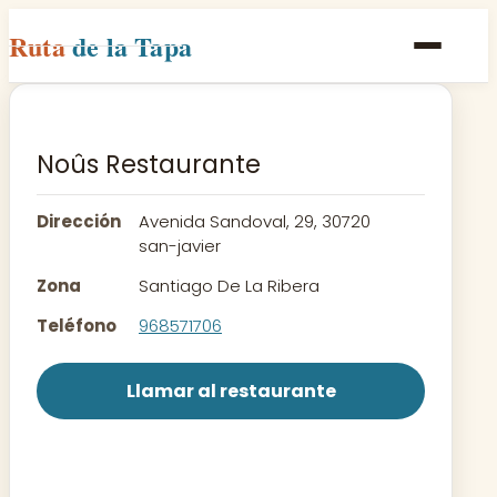
Ruta
de la Tapa
Inicio
Poblaciones
Noûs Restaurante
Rutas
Dirección
Avenida Sandoval, 29, 30720
Recetas
san-javier
Zona
Santiago De La Ribera
Contacto
Teléfono
968571706
Llamar al restaurante