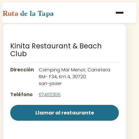
Ruta
de la Tapa
Inicio
Poblaciones
Kinita Restaurant & Beach
Club
Rutas
Recetas
Dirección
Camping Mar Menor, Carretera
RM- F34, Km 4, 30720
san-javier
Contacto
Teléfono
674112306
Llamar al restaurante