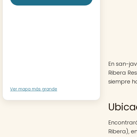
En san-jav
Ribera Re
siempre ha
Ver mapa más grande
Ubica
Encontrar
Ribera), e