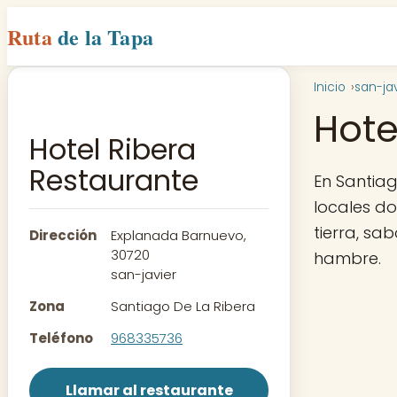
Ruta
de la Tapa
Inicio
san-jav
Hote
Hotel Ribera
Restaurante
En Santiag
locales d
tierra, sa
Dirección
Explanada Barnuevo,
30720
hambre.
san-javier
Zona
Santiago De La Ribera
Teléfono
968335736
Llamar al restaurante