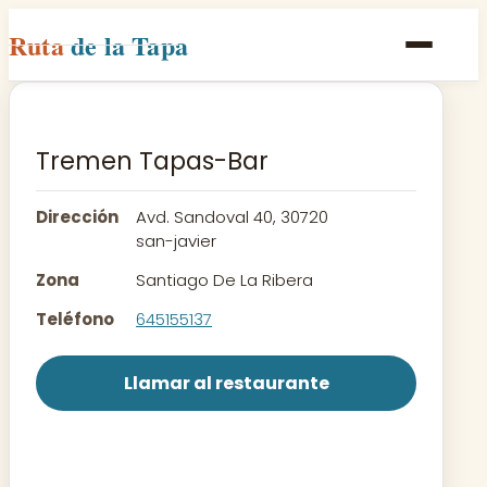
Ruta
de la Tapa
Inicio
Poblaciones
Tremen Tapas-Bar
Rutas
Dirección
Avd. Sandoval 40, 30720
Recetas
san-javier
Zona
Santiago De La Ribera
Contacto
Teléfono
645155137
Llamar al restaurante