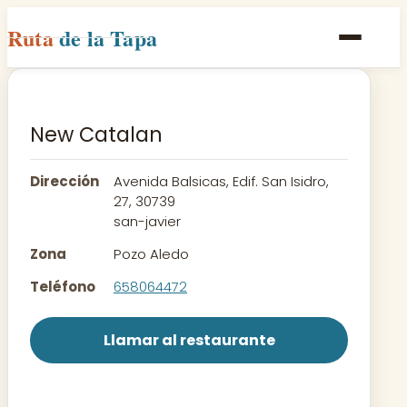
Ruta
de la Tapa
Inicio
Poblaciones
New Catalan
Rutas
Dirección
Avenida Balsicas, Edif. San Isidro,
Recetas
27, 30739
san-javier
Contacto
Zona
Pozo Aledo
Teléfono
658064472
Llamar al restaurante