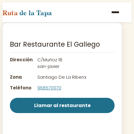
Ruta
de la Tapa
Inicio
Poblaciones
Bar Restaurante El Gallego
Rutas
Dirección
C/Muñoz 18
Recetas
san-javier
Zona
Santiago De La Ribera
Contacto
Teléfono
968570070
Llamar al restaurante