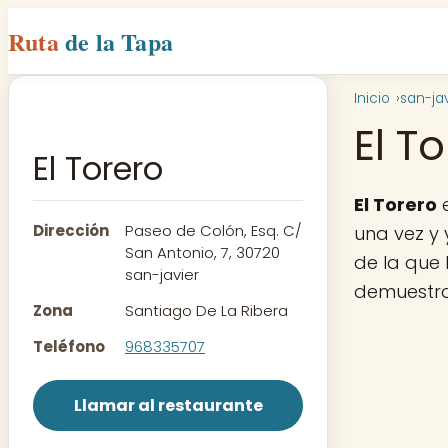
Ruta
de la Tapa
Inicio
san-jav
El T
El Torero
El Torero
e
Dirección
Paseo de Colón, Esq. C/
una vez y 
San Antonio, 7, 30720
de la que 
san-javier
demuestra
Zona
Santiago De La Ribera
Teléfono
968335707
Llamar al restaurante