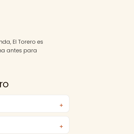
da, El Torero es
ma antes para
ro