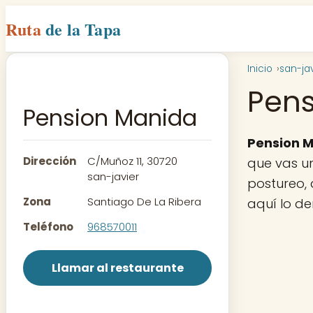
Ruta
de la Tapa
Inicio
san-jav
Pen
Pension Manida
Pension 
Dirección
C/Muñoz 11, 30720
que vas un
san-javier
postureo, 
Zona
Santiago De La Ribera
aquí lo d
Teléfono
968570011
Llamar al restaurante