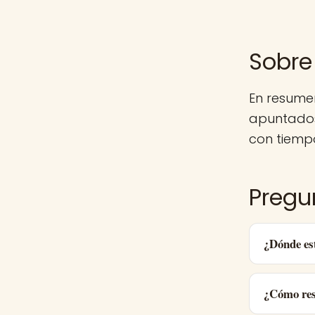
Sobre
En resume
apuntados
con tiemp
Pregu
¿Dónde es
¿Cómo res