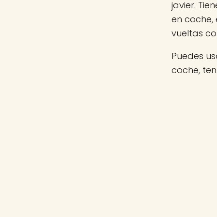
javier. Ti
en coche,
vueltas c
Puedes usa
coche, ten