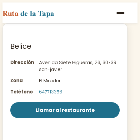
Ruta
de la Tapa
Inicio
Poblaciones
Belice
Rutas
Dirección
Avenida Siete Higueras, 26, 30739
Recetas
san-javier
Zona
El Mirador
Contacto
Teléfono
647713356
Llamar al restaurante