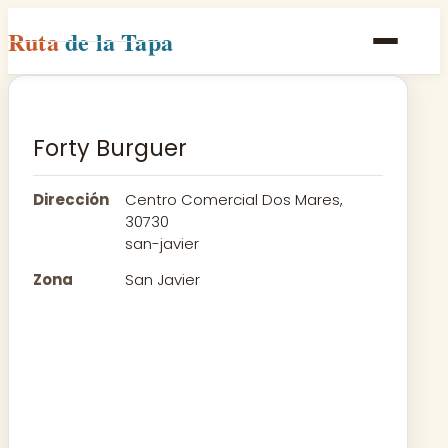
Ruta
de la Tapa
Inicio
Poblaciones
Forty Burguer
Rutas
Dirección
Centro Comercial Dos Mares,
Recetas
30730
san-javier
Contacto
Zona
San Javier