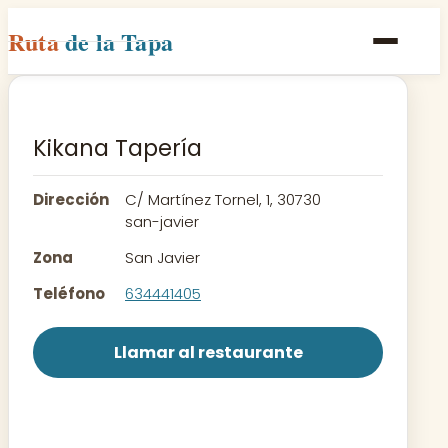
Ruta
de la Tapa
Inicio
Poblaciones
Kikana Tapería
Rutas
Dirección
C/ Martínez Tornel, 1, 30730
Recetas
san-javier
Zona
San Javier
Contacto
Teléfono
634441405
Llamar al restaurante