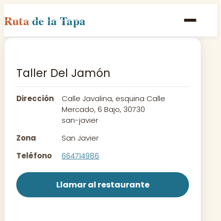
Ruta
de la Tapa
Inicio
Poblaciones
Taller Del Jamón
Rutas
Dirección
Calle Javalina, esquina Calle
Recetas
Mercado, 6 Bajo, 30730
san-javier
Contacto
Zona
San Javier
Teléfono
664714986
Llamar al restaurante