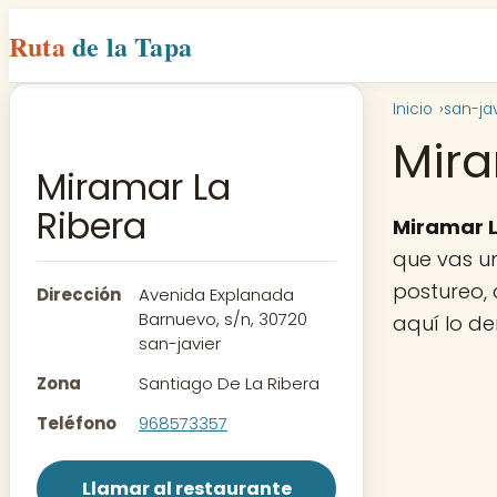
Ruta
de la Tapa
Inicio
san-jav
Mira
Miramar La
Ribera
Miramar L
que vas un
postureo, 
Dirección
Avenida Explanada
Barnuevo, s/n, 30720
aquí lo d
san-javier
Zona
Santiago De La Ribera
Teléfono
968573357
Llamar al restaurante