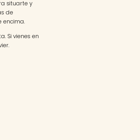
a situarte y
as de
e encima.
a. Si vienes en
ier.