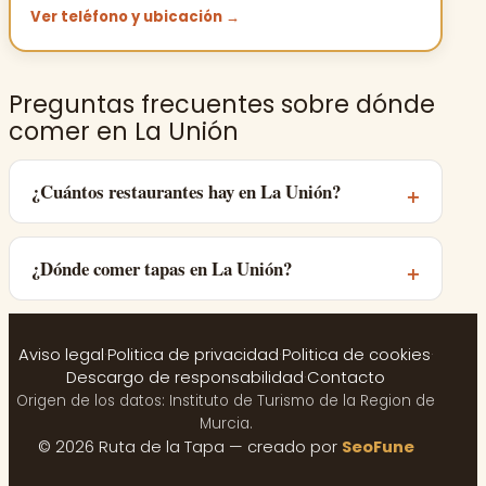
Ver teléfono y ubicación →
Preguntas frecuentes sobre dónde
comer en La Unión
¿Cuántos restaurantes hay en La Unión?
¿Dónde comer tapas en La Unión?
Aviso legal
·
Politica de privacidad
·
Politica de cookies
·
Descargo de responsabilidad
·
Contacto
Origen de los datos: Instituto de Turismo de la Region de
Murcia.
© 2026 Ruta de la Tapa — creado por
SeoFune