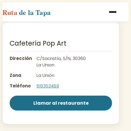
Ruta
de la Tapa
Inicio
Poblaciones
Cafetería Pop Art
Rutas
Dirección
C/Sacristía, S/N, 30360
Recetas
La Union
Zona
La Unión
Contacto
Teléfono
619353489
Llamar al restaurante