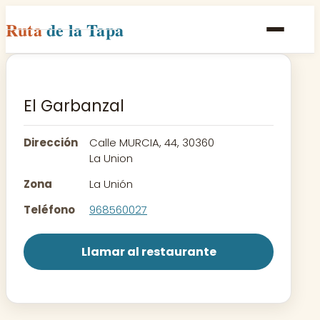
Ruta
de la Tapa
Inicio
Poblaciones
El Garbanzal
Rutas
Dirección
Calle MURCIA, 44, 30360
Recetas
La Union
Zona
La Unión
Contacto
Teléfono
968560027
Llamar al restaurante