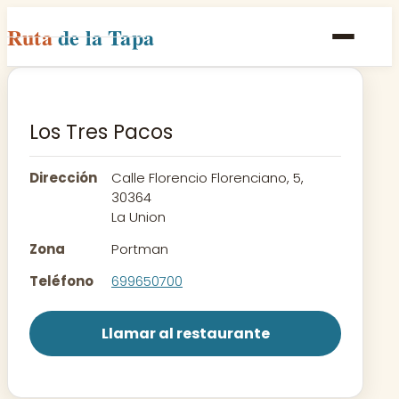
Ruta
de la Tapa
Inicio
Poblaciones
Los Tres Pacos
Rutas
Dirección
Calle Florencio Florenciano, 5,
Recetas
30364
La Union
Contacto
Zona
Portman
Teléfono
699650700
Llamar al restaurante