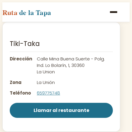
Ruta
de la Tapa
Inicio
Poblaciones
Tiki-Taka
Rutas
Dirección
Calle Mina Buena Suerte - Polg.
Recetas
Ind. Lo Bolarín, 1, 30360
La Union
Contacto
Zona
La Unión
Teléfono
659775748
Llamar al restaurante