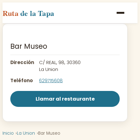
Ruta
de la Tapa
Inicio
Poblaciones
Bar Museo
Rutas
Dirección
C/ REAL, 98, 30360
Recetas
La Union
Teléfono
629715608
Contacto
Llamar al restaurante
Inicio
La Union
Bar Museo