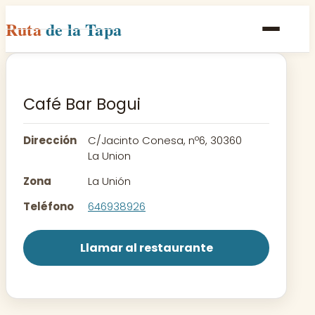
Ruta
de la Tapa
Inicio
Poblaciones
Café Bar Bogui
Rutas
Dirección
C/Jacinto Conesa, nº6, 30360
Recetas
La Union
Zona
La Unión
Contacto
Teléfono
646938926
Llamar al restaurante