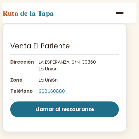
Ruta
de la Tapa
Inicio
Poblaciones
Venta El Pariente
Rutas
Dirección
LA ESPERANZA, S/N, 30360
Recetas
La Union
Zona
La Unión
Contacto
Teléfono
968560880
Llamar al restaurante