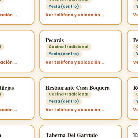
Yecla (centro)
cación →
Ver teléfono y ubicación →
Ve
Pecarás
P
l
Cocina tradicional
Yecla (centro)
cación →
Ver teléfono y ubicación →
Ve
ilejas
Restaurante Casa Boquera
R
l
Cocina tradicional
Yecla (centro)
cación →
Ver teléfono y ubicación →
Ve
a
Taberna Del Garrudo
T