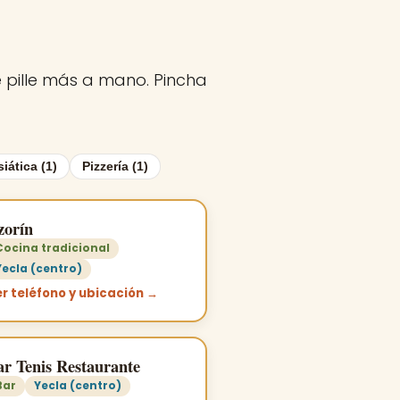
te pille más a mano. Pincha
iática (1)
Pizzería (1)
zorín
Cocina tradicional
Yecla (centro)
r teléfono y ubicación →
ar Tenis Restaurante
Bar
Yecla (centro)