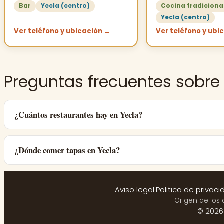
Bar
Yecla (centro)
Cocina tradiciona
Yecla (centro)
Ver teléfono y ubicación →
Ver teléfono y ubi
Preguntas frecuentes sobre
¿Cuántos restaurantes hay en Yecla?
¿Dónde comer tapas en Yecla?
Aviso legal
·
Politica de privaci
Origen de los 
© 2026