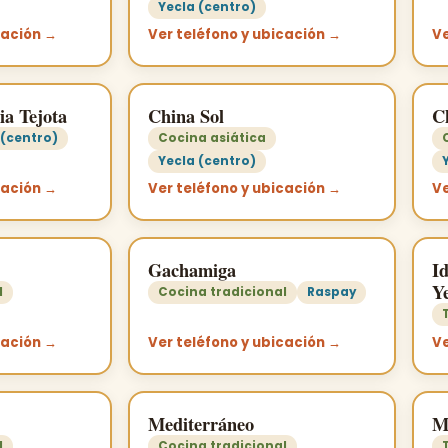
Yecla (centro)
cación →
Ver teléfono y ubicación →
Ve
ia Tejota
China Sol
C
 (centro)
Cocina asiática
Yecla (centro)
cación →
Ver teléfono y ubicación →
Ve
Gachamiga
I
Y
l
Cocina tradicional
Raspay
cación →
Ver teléfono y ubicación →
Ve
Mediterráneo
M
l
Cocina tradicional