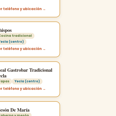
r teléfono y ubicación →
hispos
Cocina tradicional
Yecla (centro)
r teléfono y ubicación →
deal Gastrobar Tradicional
ecla
Tapas
Yecla (centro)
r teléfono y ubicación →
esón De María
Taberna y mesón