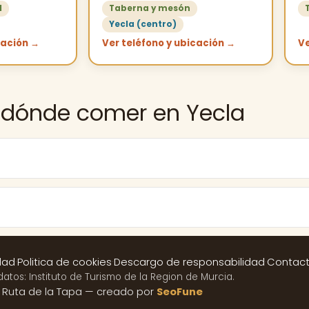
l
Taberna y mesón
Yecla (centro)
cación →
Ver teléfono y ubicación →
Ve
 dónde comer en Yecla
dad
·
Politica de cookies
·
Descargo de responsabilidad
·
Contac
datos: Instituto de Turismo de la Region de Murcia.
 Ruta de la Tapa — creado por
SeoFune