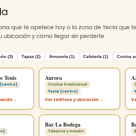
la
e cocina que te apetece hoy o la zona de Yecla que 
u ubicación y cómo llegar sin perderte.
ón (3)
Tapas (2)
Arrocería (1)
Cafetería (1)
Cocina as
e Tenis
Aurora
A
 (centro)
Cocina tradicional
Yecla (centro)
cación →
Ver teléfono y ubicación →
Ve
Bar La Bodega
B
ro)
Taberna y mesón