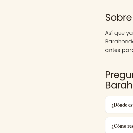
Sobre
Así que ya
Barahonda
antes para
Pregu
Bara
¿Dónde es
¿Cómo res