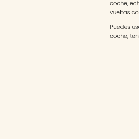
coche, ec
vueltas c
Puedes usa
coche, te