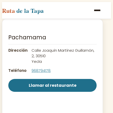
Ruta
de la Tapa
Inicio
Poblaciones
Pachamama
Rutas
Dirección
Calle Joaquín Martínez Guillamón,
Recetas
2, 30510
Yecla
Contacto
Teléfono
968794178
Llamar al restaurante