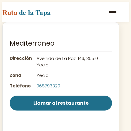
Ruta
de la Tapa
Inicio
Poblaciones
Mediterráneo
Rutas
Dirección
Avenida de La Paz, 146, 30510
Recetas
Yecla
Zona
Yecla
Contacto
Teléfono
968793320
Llamar al restaurante