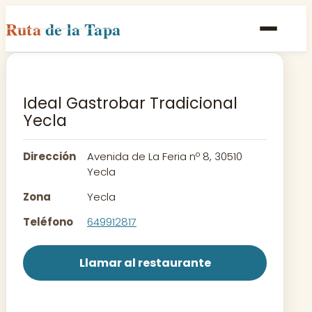
Ruta
de la Tapa
Inicio
Poblaciones
Ideal Gastrobar Tradicional
Yecla
Rutas
Recetas
Dirección
Avenida de La Feria nº 8, 30510
Yecla
Contacto
Zona
Yecla
Teléfono
649912817
Llamar al restaurante