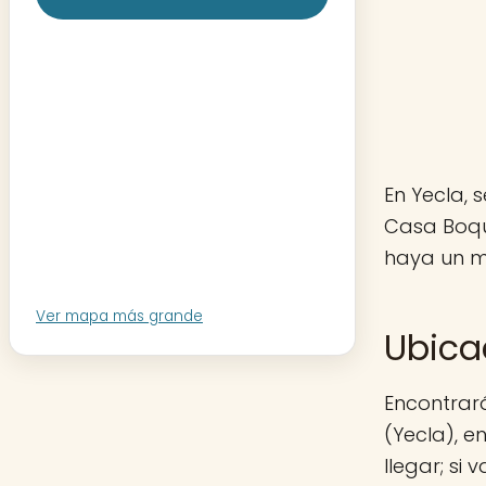
En Yecla, 
Casa Boqu
haya un mo
Ver mapa más grande
Ubica
Encontrar
(Yecla), e
llegar; si