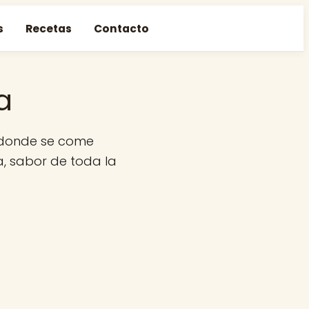
s
Recetas
Contacto
a
s donde se come
a, sabor de toda la