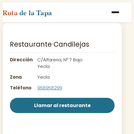
Ruta
de la Tapa
Inicio
Poblaciones
Restaurante Candilejas
Rutas
Dirección
C/Alfareria, Nº 7 Bajo
Recetas
Yecla
Zona
Yecla
Contacto
Teléfono
968958299
Llamar al restaurante