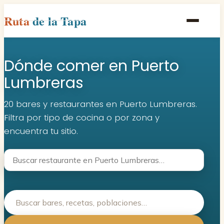
Ruta
de la Tapa
Inicio
Dónde comer en Puerto
Poblaciones
Lumbreras
Rutas
20 bares y restaurantes en Puerto Lumbreras.
Recetas
Filtra por tipo de cocina o por zona y
encuentra tu sitio.
Contacto