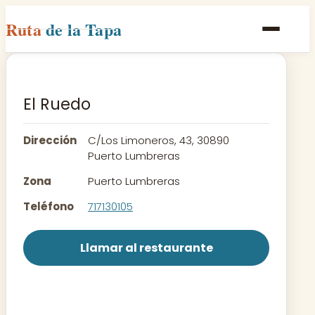
Ruta
de la Tapa
Inicio
Poblaciones
El Ruedo
Rutas
Dirección
C/Los Limoneros, 43, 30890
Recetas
Puerto Lumbreras
Zona
Puerto Lumbreras
Contacto
Teléfono
717130105
Llamar al restaurante