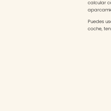
calcular c
aparcamie
Puedes usa
coche, te