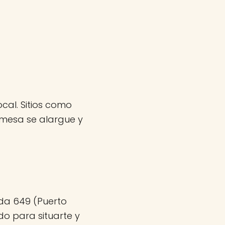
cal. Sitios como
emesa se alargue y
ida 649 (Puerto
do para situarte y