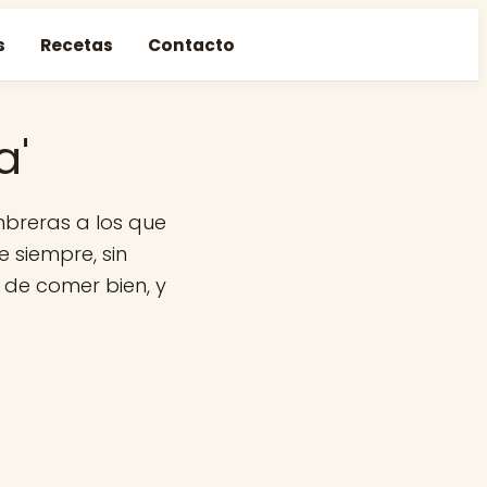
s
Recetas
Contacto
a'
mbreras a los que
 siempre, sin
n de comer bien, y