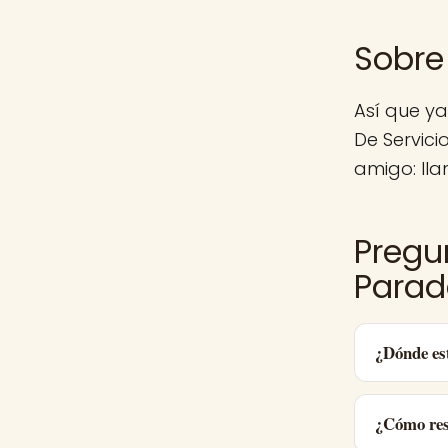
Sobre 
Así que y
De Servic
amigo: lla
Pregu
Parad
¿Dónde es
¿Cómo res