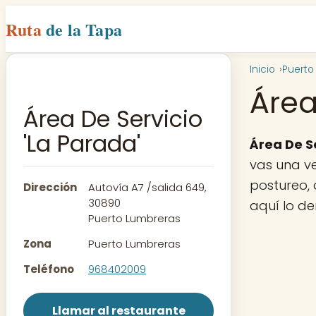
Ruta
de la Tapa
Inicio
Puerto
Área
Área De Servicio
'La Parada'
Área De S
vas una ve
postureo, 
Dirección
Autovía A7 /salida 649,
30890
aquí lo d
Puerto Lumbreras
Zona
Puerto Lumbreras
Teléfono
968402009
Llamar al restaurante