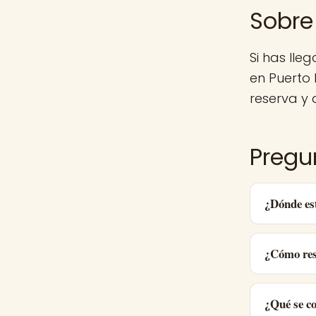
Sobre
Si has lle
en Puerto
reserva y d
Pregu
¿Dónde es
¿Cómo res
¿Qué se c