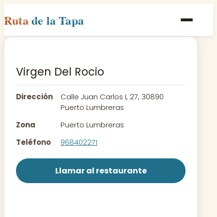
Ruta
de la Tapa
Inicio
Poblaciones
Virgen Del Rocio
Rutas
Dirección
Calle Juan Carlos I, 27, 30890
Recetas
Puerto Lumbreras
Zona
Puerto Lumbreras
Contacto
Teléfono
968402271
Llamar al restaurante