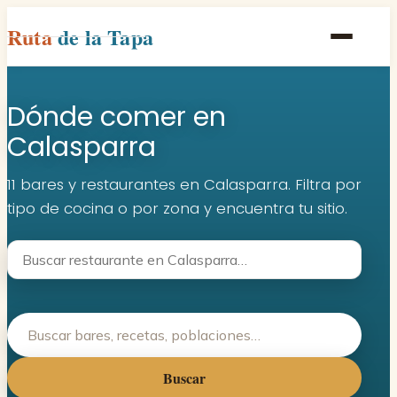
Ruta
de la Tapa
Inicio
Dónde comer en
Poblaciones
Calasparra
Rutas
11 bares y restaurantes en Calasparra. Filtra por
Recetas
tipo de cocina o por zona y encuentra tu sitio.
Contacto
Buscar