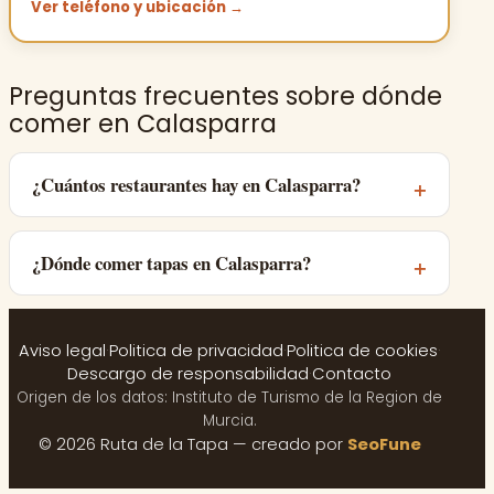
Ver teléfono y ubicación →
Preguntas frecuentes sobre dónde
comer en Calasparra
¿Cuántos restaurantes hay en Calasparra?
¿Dónde comer tapas en Calasparra?
Aviso legal
·
Politica de privacidad
·
Politica de cookies
·
Descargo de responsabilidad
·
Contacto
Origen de los datos: Instituto de Turismo de la Region de
Murcia.
© 2026 Ruta de la Tapa — creado por
SeoFune