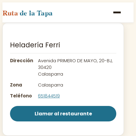
Ruta
de la Tapa
Inicio
Poblaciones
Heladería Ferri
Rutas
Dirección
Avenida PRIMERO DE MAYO, 20-BJ,
Recetas
30420
Calasparra
Contacto
Zona
Calasparra
Teléfono
651844519
Llamar al restaurante