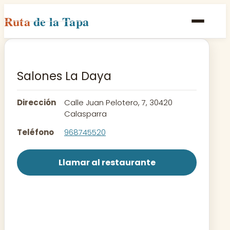
Ruta
de la Tapa
Inicio
Poblaciones
Salones La Daya
Rutas
Dirección
Calle Juan Pelotero, 7, 30420
Recetas
Calasparra
Teléfono
968745520
Contacto
Llamar al restaurante