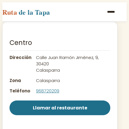
Ruta
de la Tapa
Inicio
Poblaciones
Centro
Rutas
Dirección
Calle Juan Ramón Jiménez, 9,
Recetas
30420
Calasparra
Contacto
Zona
Calasparra
Teléfono
968720209
Llamar al restaurante