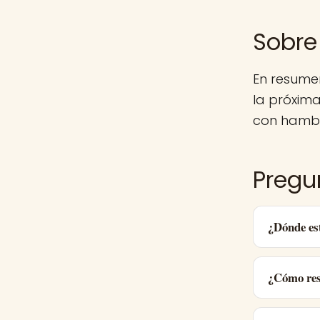
Sobre
En resume
la próxim
con hambr
Pregu
¿Dónde es
¿Cómo res