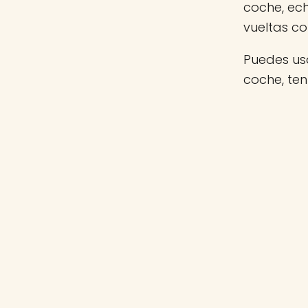
coche, ec
vueltas c
Puedes usa
coche, te