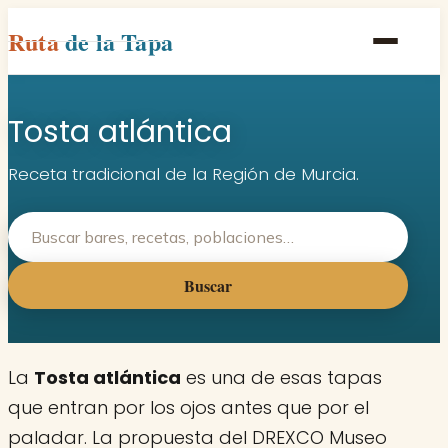
Ruta
de la Tapa
Inicio
Tosta atlántica
Poblaciones
Rutas
Receta tradicional de la Región de Murcia.
Recetas
Contacto
Buscar
La
Tosta atlántica
es una de esas tapas
que entran por los ojos antes que por el
paladar. La propuesta del DREXCO Museo