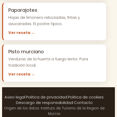
Paparajotes
Hojas de limonero rebozadas, fritas y
azucaradas. El postre típico.
Ver receta →
Pisto murciano
Verduras de la huerta a fuego lento. Pura
tradición local.
Ver receta →
Aviso legal
·
Politica de privacidad
·
Politica de cookies
·
Descargo de responsabilidad
·
Contacto
Origen de los datos: Instituto de Turismo de la Region de
Murcia.