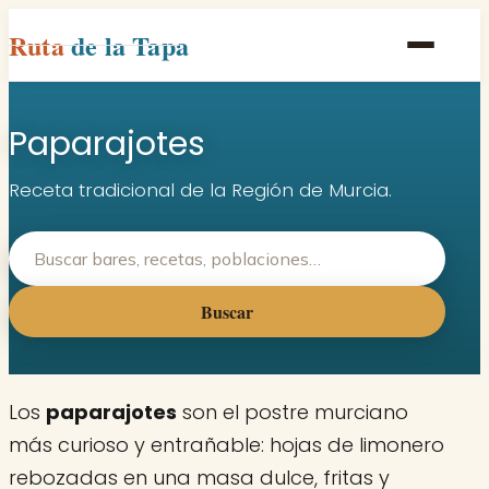
Ruta
de la Tapa
Inicio
Paparajotes
Poblaciones
Rutas
Receta tradicional de la Región de Murcia.
Recetas
Contacto
Buscar
Los
paparajotes
son el postre murciano
más curioso y entrañable: hojas de limonero
rebozadas en una masa dulce, fritas y