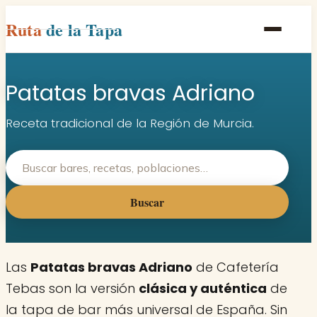
Ruta
de la Tapa
Inicio
Patatas bravas Adriano
Poblaciones
Rutas
Receta tradicional de la Región de Murcia.
Recetas
Contacto
Buscar
Las
Patatas bravas Adriano
de Cafetería
Tebas son la versión
clásica y auténtica
de
la tapa de bar más universal de España. Sin