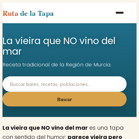
Ruta
de la Tapa
Inicio
La vieira que NO vino del
Poblaciones
mar
Rutas
Receta tradicional de la Región de Murcia.
Recetas
Contacto
Buscar
La vieira que NO vino del mar
es una tapa
con sentido del humor:
parece vieira pero