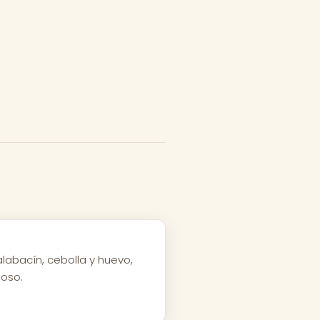
labacín, cebolla y huevo,
ioso.