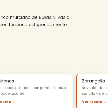
nco murciano de Bullas. Si vas a
ambién funciona estupendamente,
hirones
Zarangollo
s secas guisadas con jamón, chorizo
Revuelto de ca
toque picante.
sencillo y delic
receta →
Ver receta →