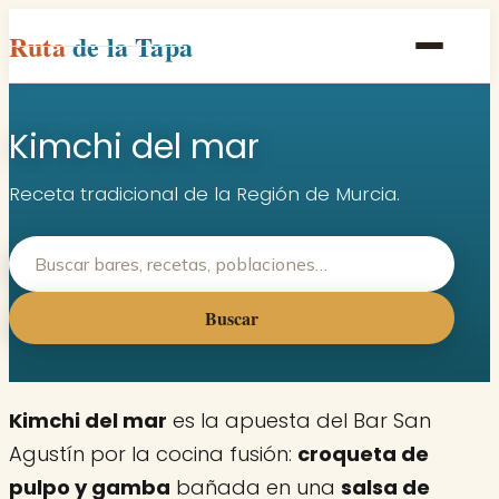
Ruta
de la Tapa
Inicio
Kimchi del mar
Poblaciones
Rutas
Receta tradicional de la Región de Murcia.
Recetas
Contacto
Buscar
Kimchi del mar
es la apuesta del Bar San
Agustín por la cocina fusión:
croqueta de
pulpo y gamba
bañada en una
salsa de