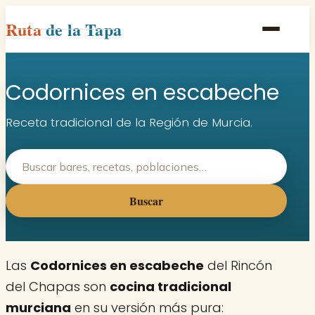
Ruta
de la Tapa
Inicio
Codornices en escabeche
Poblaciones
Rutas
Receta tradicional de la Región de Murcia.
Recetas
Contacto
Buscar
Las
Codornices en escabeche
del Rincón
del Chapas son
cocina tradicional
murciana
en su versión más pura: