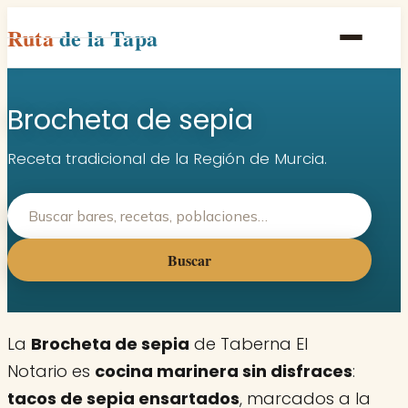
Ruta
de la Tapa
Inicio
Brocheta de sepia
Poblaciones
Rutas
Receta tradicional de la Región de Murcia.
Recetas
Contacto
Buscar
La
Brocheta de sepia
de Taberna El
Notario es
cocina marinera sin disfraces
:
tacos de sepia ensartados
, marcados a la