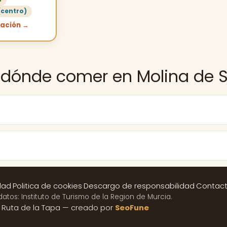
(centro)
cación →
e dónde comer en Molina de 
dad
·
Politica de cookies
·
Descargo de responsabilidad
·
Contac
datos: Instituto de Turismo de la Region de Murcia.
 Ruta de la Tapa — creado por
SeoFune