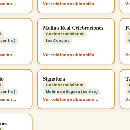
cación →
Ver teléfono y ubicación →
Ve
Molina Real Celebraciones
P
l
Cocina tradicional
(centro)
Los Conejos
cación →
Ver teléfono y ubicación →
Ve
io
Signatura
T
l
Cocina tradicional
(centro)
Molina de Segura (centro)
cación →
Ver teléfono y ubicación →
Ve
nes
l